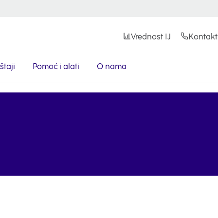
Vrednost IJ
Kontakt
štaji
Pomoć i alati
O nama