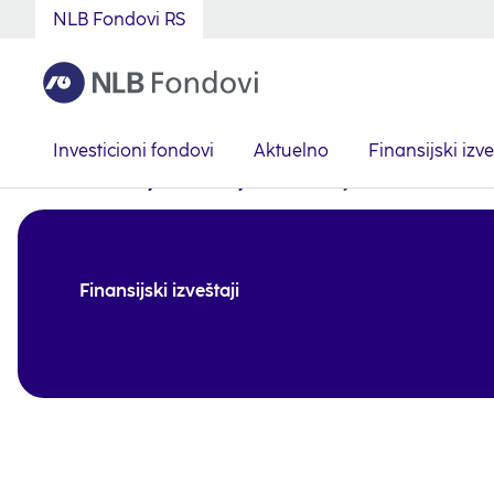
NLB Fondovi RS
Investicioni fondovi
Aktuelno
Finansijski izve
Serbian
Finansijski izveštaji
Finansije fondova
Finansijski izveštaji