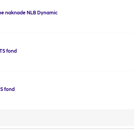
azne naknade NLB Dynamic
TS fond
TS fond