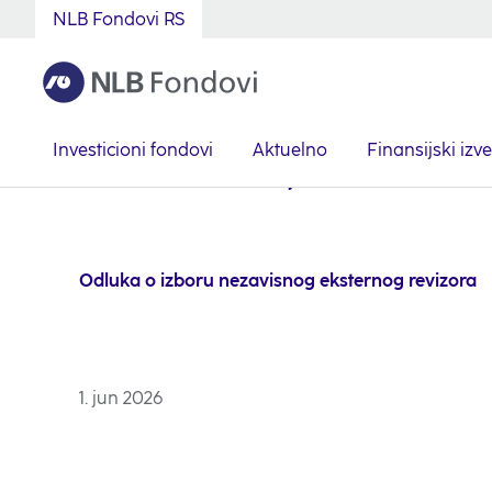
NLB Fondovi RS
Investicioni fondovi
Aktuelno
Finansijski izve
Serbian
Aktuelno
Obaveštenja
2026
Odluka o
Odluka o izboru nezavisnog eksternog revizora
1. jun 2026