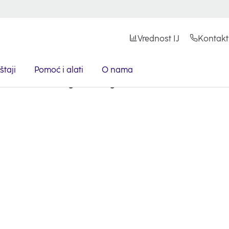
Vrednost IJ
Kontakt
štaji
Pomoć i alati
O nama
 izboru nezavisnog eksternog revizora