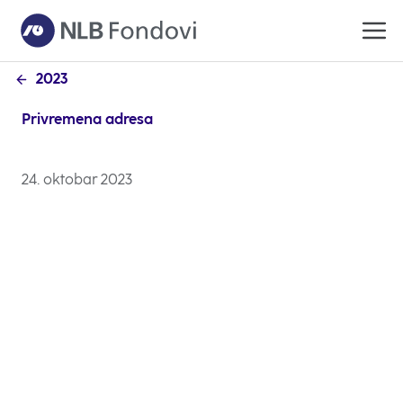
2023
Privremena adresa
24. oktobar 2023
Poštovani, Obaveštavamo Vas da će se od 26.10.2023.
Kombank Invest nalaziti na privremenoj adresi Trg
Politika br. 1 na prvom spratu.