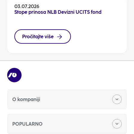
03.07.2026
Stope prinosa NLB Devizni UCITS fond
Pročitajte više
O kompaniji
O nama
POPULARNO