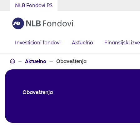
NLB Fondovi RS
Investicioni fondovi
Aktuelno
Finansijski izve
Serbian
Aktuelno
Obaveštenja
Obaveštenja