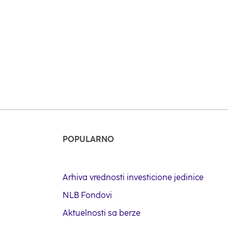
Pokaži više
Stupite u kontakt sa nama –
POPULARNO
Arhiva vrednosti investicione jedinice
NLB Fondovi
Aktuelnosti sa berze