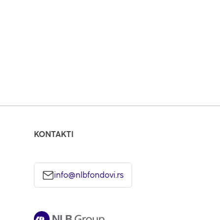
 zajedno ćemo pronaći najbolje rešenje za vas.
KONTAKTI
info@nlbfondovi.rs