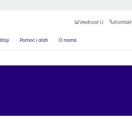
Vrednost IJ
Kontakt
štaji
Pomoć i alati
O nama