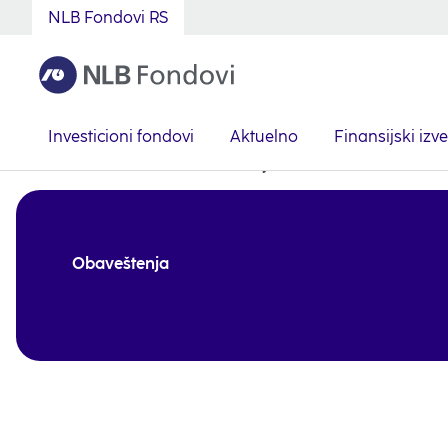
NLB Fondovi RS
Investicioni fondovi
Aktuelno
Finansijski izve
Serbian
Aktuelno
Obaveštenja
Obaveštenja