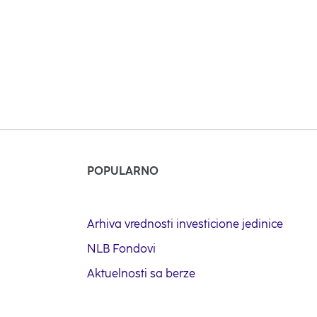
Stupite u kontakt sa nama –
POPULARNO
Arhiva vrednosti investicione jedinice
NLB Fondovi
Aktuelnosti sa berze