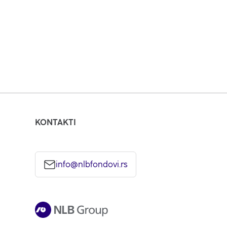
 zajedno ćemo pronaći najbolje rešenje za vas.
KONTAKTI
info@nlbfondovi.rs