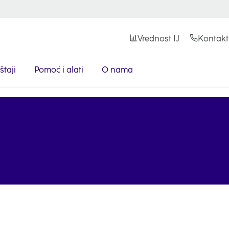
Vrednost IJ
Kontakt
štaji
Pomoć i alati
O nama